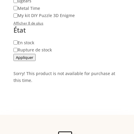
ugears
Metal Time
My kit DIY Puzzle 3D Enigme
Afficher 8 de plus
État
Disponibilité
En stock
Rupture de stock
Appliquer
Sorry! This product is not available for purchase at
this time.