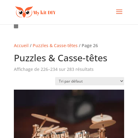
Accueil
/
Puzzles & Casse-têtes
/ Page 26
Puzzles & Casse-têtes
Affichage de 226–234 sur 283 résultats