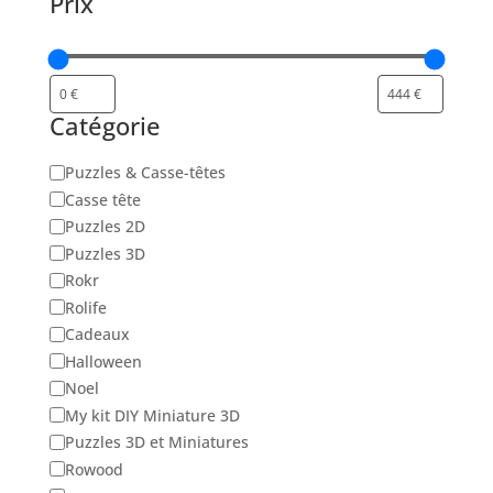
Prix
Catégorie
Catégorie
Puzzles & Casse-têtes
Casse tête
Puzzles 2D
Puzzles 3D
Rokr
Rolife
Cadeaux
Halloween
Noel
My kit DIY Miniature 3D
Puzzles 3D et Miniatures
Rowood