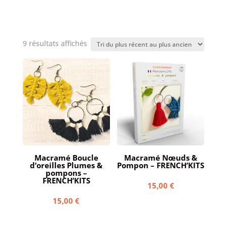
Trié
9 résultats affichés
du
plus
récent
au
plus
ancien
Macramé Boucle
Macramé Nœuds &
d’oreilles Plumes &
Pompon – FRENCH’KITS
pompons –
FRENCH’KITS
15,00
€
15,00
€