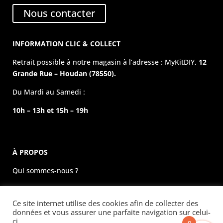
Nous contacter
INFORMATION CLIC & COLLECT
Retrait possible à notre magasin à l’adresse : MyKitDIY,
12
Grande Rue – Houdan (78550).
Du Mardi au Samedi :
10h – 13h et 15h – 19h
À PROPOS
Qui sommes-nous ?
La boutique physique
Ce site internet utilise des cookies afin de collecter des
Évènements
données et vous assurer une parfaite navigation sur celui-
ci.