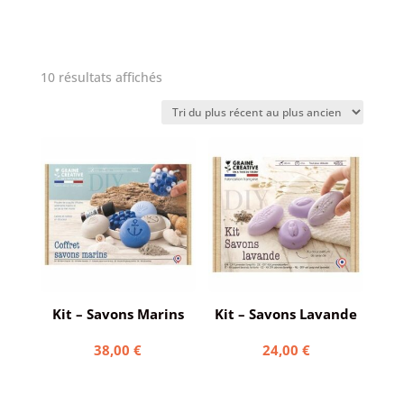
Trié
10 résultats affichés
du
plus
récent
au
plus
ancien
Kit – Savons Marins
Kit – Savons Lavande
38,00
€
24,00
€