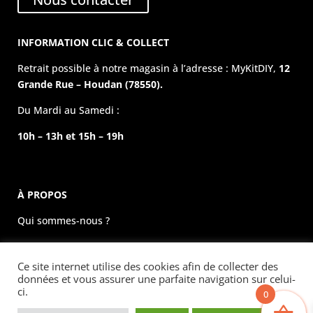
INFORMATION CLIC & COLLECT
Retrait possible à notre magasin à l’adresse : MyKitDIY,
12
Grande Rue – Houdan (78550).
Du Mardi au Samedi :
10h – 13h et 15h – 19h
À PROPOS
Qui sommes-nous ?
La boutique physique
Ce site internet utilise des cookies afin de collecter des
Évènements
données et vous assurer une parfaite navigation sur celui-
ci.
0
Mentions légales