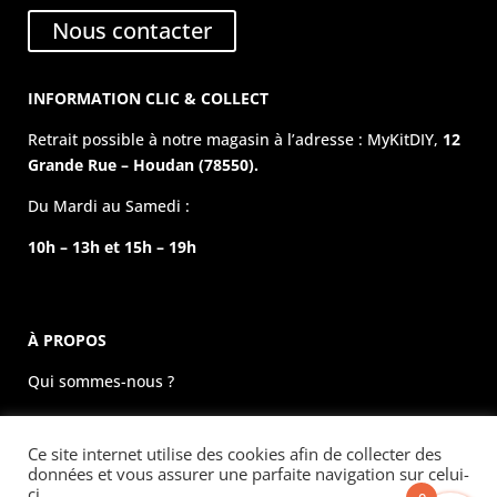
Nous contacter
INFORMATION CLIC & COLLECT
Retrait possible à notre magasin à l’adresse : MyKitDIY,
12
Grande Rue – Houdan (78550).
Du Mardi au Samedi :
10h – 13h et 15h – 19h
À PROPOS
Qui sommes-nous ?
La boutique physique
Ce site internet utilise des cookies afin de collecter des
Évènements
données et vous assurer une parfaite navigation sur celui-
ci.