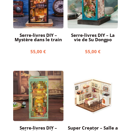
Serre-livres DIY –
Serre-livres DIY – La
Mystère dans le train
vie de Su Dongpo
55,00
€
55,00
€
Serre-livres DIY –
Super Creator – Salle a