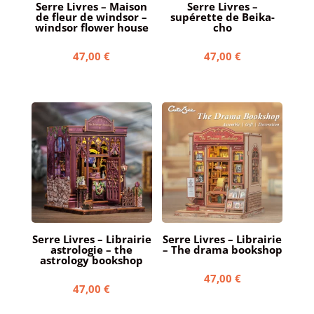
Serre Livres – Maison
Serre Livres –
de fleur de windsor –
supérette de Beika-
windsor flower house
cho
47,00
€
47,00
€
Serre Livres – Librairie
Serre Livres – Librairie
astrologie – the
– The drama bookshop
astrology bookshop
47,00
€
47,00
€