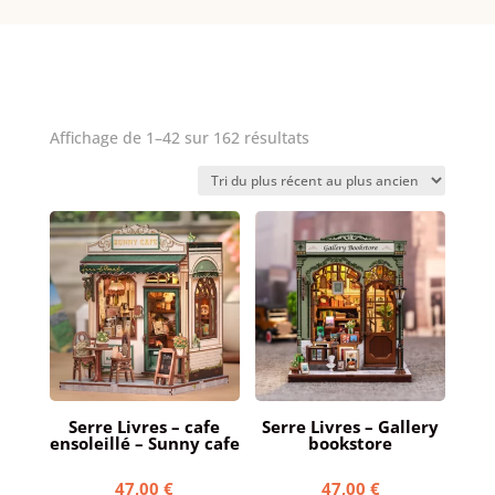
Trié
Affichage de 1–42 sur 162 résultats
du
plus
récent
au
plus
ancien
Serre Livres – cafe
Serre Livres – Gallery
ensoleillé – Sunny cafe
bookstore
47,00
€
47,00
€