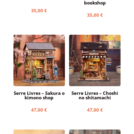
bookshop
35,00
€
35,00
€
Serre Livres – Sakura o
Serre Livres – Choshi
kimono shop
no shitamachi
47,00
€
47,00
€