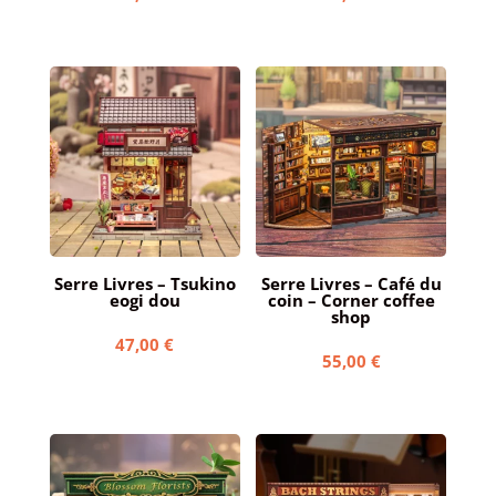
Serre Livres – Tsukino
Serre Livres – Café du
eogi dou
coin – Corner coffee
shop
47,00
€
55,00
€