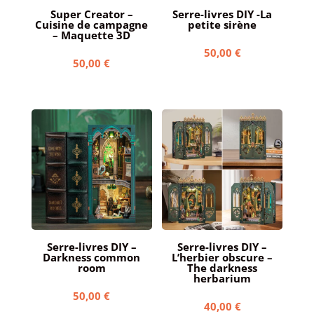
Super Creator –
Serre-livres DIY -La
Cuisine de campagne
petite sirène
– Maquette 3D
50,00
€
50,00
€
Serre-livres DIY –
Serre-livres DIY –
Darkness common
L’herbier obscure –
room
The darkness
herbarium
50,00
€
40,00
€