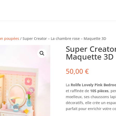
on poupées
/ Super Creator – La chambre rose – Maquette 3D
Super Creator
Maquette 3D
50,00
€
La
Rolife Lovely Pink Bedr
et raffinée de
105 pièces
, pe
moelleux, ses chaussons lapi
décoratifs, elle crée un esp
parfait pour enrichir votre c