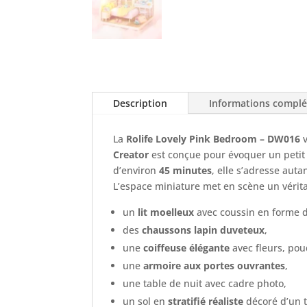
Description
Informations compl
La
Rolife Lovely Pink Bedroom – DW016
v
Creator
est conçue pour évoquer un petit
d’environ
45 minutes
, elle s’adresse aut
L’espace miniature met en scène un vérit
un
lit moelleux
avec coussin en forme d
des
chaussons lapin duveteux
,
une
coiffeuse élégante
avec fleurs, pou
une
armoire aux portes ouvrantes
,
une table de nuit avec cadre photo,
un sol en
stratifié réaliste
décoré d’un t