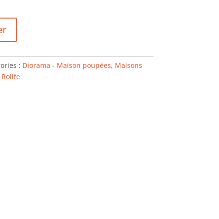
er
ories :
Diorama - Maison poupées
,
Maisons
:
Rolife