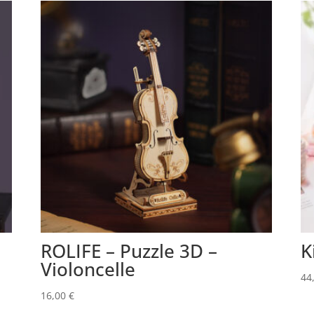
ROLIFE – Puzzle 3D –
K
Violoncelle
44
16,00
€