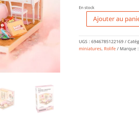
En stock
Ajouter au pani
quantité
de
Super
UGS :
6946785122169
Catég
Creator
miniatures
,
Rolife
Marque 
-
La
chambre
rose
-
Maquette
3D