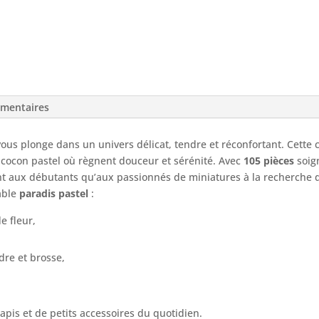
émentaires
ous plonge dans un univers délicat, tendre et réconfortant. Cette
 cocon pastel où règnent douceur et sérénité. Avec
105 pièces
soig
ant aux débutants qu’aux passionnés de miniatures à la recherche d
able
paradis pastel
:
e fleur,
dre et brosse,
apis et de petits accessoires du quotidien.