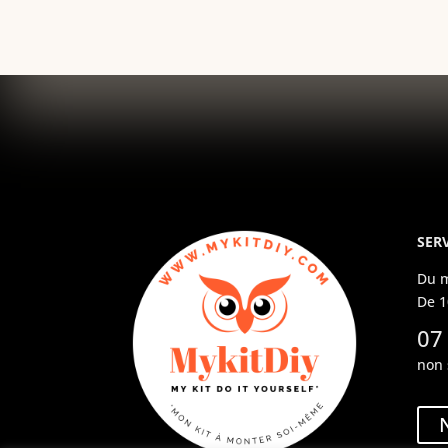
SERV
Du m
De 1
07
non 