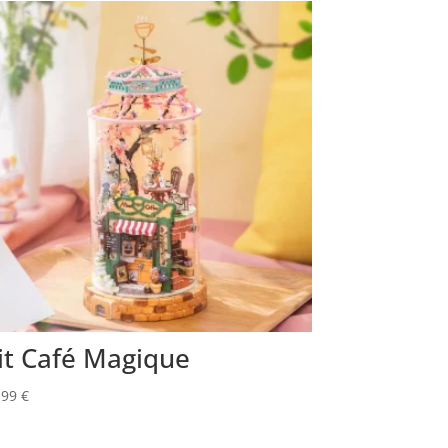
it Café Magique
,99
€