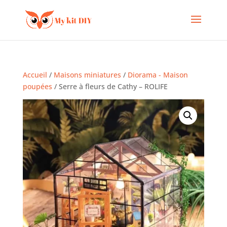
Accueil
/
Maisons miniatures
/
Diorama - Maison
poupées
/ Serre à fleurs de Cathy – ROLIFE