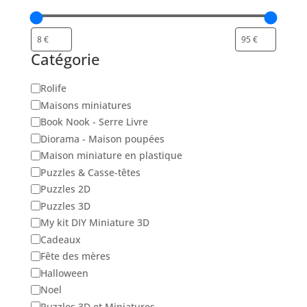
Catégorie
Catégorie
Rolife
Maisons miniatures
Book Nook - Serre Livre
Diorama - Maison poupées
Maison miniature en plastique
Puzzles & Casse-têtes
Puzzles 2D
Puzzles 3D
My kit DIY Miniature 3D
Cadeaux
Fête des mères
Halloween
Noel
Puzzles 3D et Miniatures