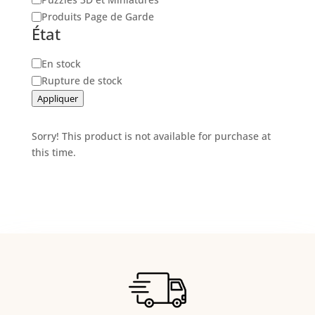
Produits Page de Garde
État
Disponibilité
En stock
Rupture de stock
Appliquer
Sorry! This product is not available for purchase at
this time.