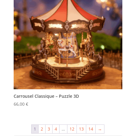
Carrousel Classique – Puzzle 3D
66,00
€
1
2
3
4
…
12
13
14
→