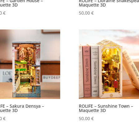
FE – Garden House –
ROLIFE – Librairie Shakespea
uette 3D
Maquette 3D
00
€
50,00
€
FE – Sakura Densya –
ROLIFE – Sunshine Town –
uette 3D
Maquette 3D
00
€
50,00
€