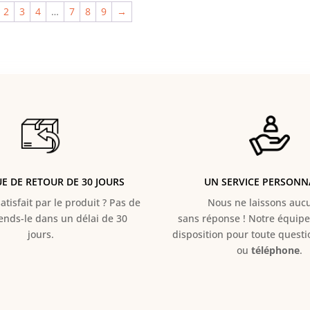
2
3
4
…
7
8
9
→
UE DE RETOUR DE 30 JOURS
UN SERVICE PERSONN
atisfait par le produit ? Pas de
Nous ne laissons aucun
Rends-le dans un délai de 30
sans réponse ! Notre équipe 
jours.
disposition pour toute quest
ou
téléphone
.