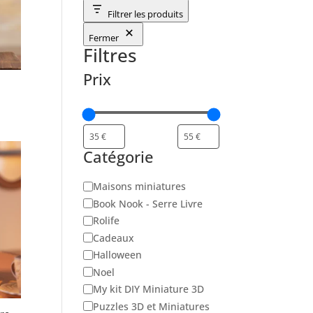
Filtrer les produits
Fermer
Filtres
Prix
Catégorie
Catégorie
Maisons miniatures
Book Nook - Serre Livre
Rolife
Cadeaux
Halloween
Noel
My kit DIY Miniature 3D
Puzzles 3D et Miniatures