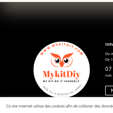
SERV
Du m
De 1
07
non 
Ce site internet utilise des cookies afin de collecter des donné