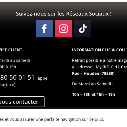
Suivez-nous sur les Réseaux Sociaux !
ICE CLIENT
INFORMATION CLIC & COLL
ardi au samedi
Retrait possible à notre mag
0h à 19h
à l’adresse : MyKitDIY,
12 Gr
Rue – Houdan (78550).
 80 50 01 51
(appel
Du Mardi au Samedi :
surtaxé)
10h – 13h et 15h – 19h
Nous contacter
es et vous assurer une parfaite navigation sur celui-ci.
Copyright © 2023 MyKitDIY