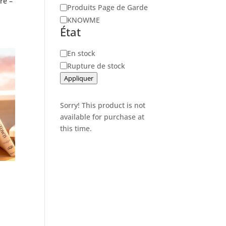
re –
Produits Page de Garde
KNOWME
État
Disponibilité
En stock
Rupture de stock
Appliquer
Sorry! This product is not
available for purchase at
this time.