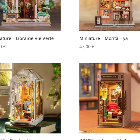
ature – Librairie Vie Verte
Miniature – Morita – ya
00
€
47,00
€