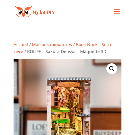
Accueil
/
Maisons miniatures
/
Book Nook - Serre
Livre
/ ROLIFE – Sakura Densya – Maquette 3D