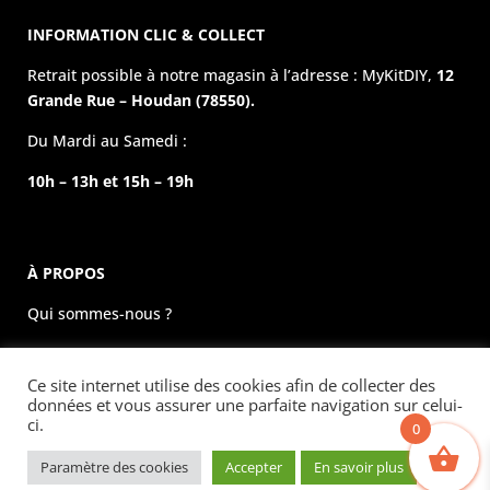
INFORMATION CLIC & COLLECT
Retrait possible à notre magasin à l’adresse : MyKitDIY,
12
Grande Rue – Houdan (78550).
Du Mardi au Samedi :
10h – 13h et 15h – 19h
À PROPOS
Qui sommes-nous ?
La boutique physique
Ce site internet utilise des cookies afin de collecter des
Évènements
données et vous assurer une parfaite navigation sur celui-
ci.
0
Mentions légales
Paramètre des cookies
Accepter
En savoir plus
Copyright © 2023 MyKitDIY