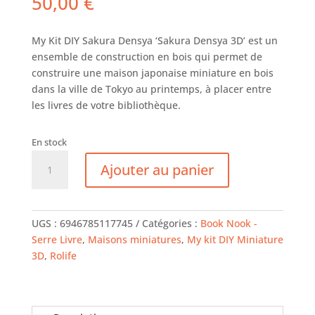
50,00
€
My
Kit DIY Sakura
Densya
‘Sakura
Densya
3
D’ est
un
ensemble de construction en bois qui permet de
construire une maison japonaise miniature en bois
dans la ville de Tokyo au printemps, à placer entre
les livres de votre bibliothèque.
En stock
quantité
Ajouter au panier
de
ROLIFE
-
Sakura
UGS :
6946785117745
Catégories :
Book Nook -
Densya
Serre Livre
,
Maisons miniatures
,
My kit DIY Miniature
-
3D
,
Rolife
Maquette
3D