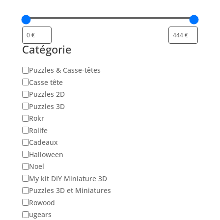
Catégorie
Catégorie
Puzzles & Casse-têtes
Casse tête
Puzzles 2D
Puzzles 3D
Rokr
Rolife
Cadeaux
Halloween
Noel
My kit DIY Miniature 3D
Puzzles 3D et Miniatures
Rowood
ugears