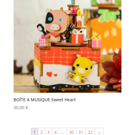
BOÎTE A MUSIQUE Sweet Heart
30,00
€
1
2
3
4
…
30
31
32
→