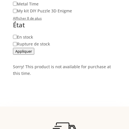
Metal Time
My kit DIY Puzzle 3D Enigme
Afficher 8 de plus
État
Disponibilité
En stock
Rupture de stock
Appliquer
Sorry! This product is not available for purchase at
this time.