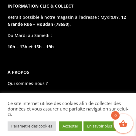
INFORMATION CLIC & COLLECT
Retrait possible à notre magasin à l’adresse : MyKitDIY,
12
Grande Rue – Houdan (78550).
Du Mardi au Samedi :
10h – 13h et 15h – 19h
À PROPOS
Qui sommes-nous ?
La boutique physique
Ce site internet utilise des cookies afin de collecter des
Évènements
données et vous assurer une parfaite navigation sur celui-
ci.
0
Mentions légales
Paramètre des cookies
Accepter
En savoir plus
Copyright © 2023 MyKitDIY