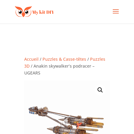
Accueil
/
Puzzles & Casse-têtes
/
Puzzles
3D
/ Anakin skywalker’s podracer –
UGEARS