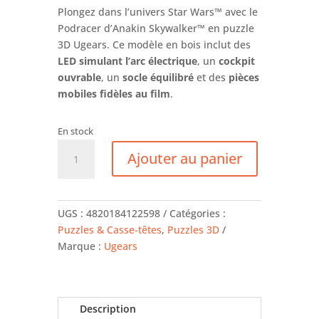
Plongez dans l’univers Star Wars™ avec le
Podracer d’Anakin Skywalker™ en puzzle
3D Ugears. Ce modèle en bois inclut des
LED simulant l’arc électrique
, un
cockpit
ouvrable
, un
socle équilibré
et des
pièces
mobiles fidèles au film
.
En stock
quantité
Ajouter au panier
de
Anakin
skywalker's
podracer
UGS :
4820184122598
Catégories :
-
Puzzles & Casse-têtes
,
Puzzles 3D
UGEARS
Marque :
Ugears
Description