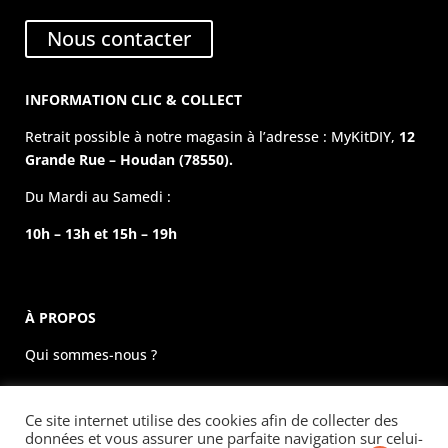
Nous contacter
INFORMATION CLIC & COLLECT
Retrait possible à notre magasin à l’adresse : MyKitDIY,
12
Grande Rue – Houdan (78550).
Du Mardi au Samedi :
10h – 13h et 15h – 19h
À PROPOS
Qui sommes-nous ?
La boutique physique
Ce site internet utilise des cookies afin de collecter des
Évènements
données et vous assurer une parfaite navigation sur celui-