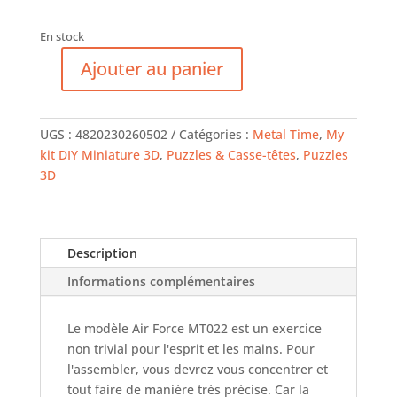
En stock
Ajouter au panier
quantité
de
METAL
UGS :
4820230260502
Catégories :
Metal Time
,
My
TIME
kit DIY Miniature 3D
,
Puzzles & Casse-têtes
,
Puzzles
Turbine
3D
Description
Informations complémentaires
Le modèle Air Force MT022 est un exercice
non trivial pour l'esprit et les mains. Pour
l'assembler, vous devrez vous concentrer et
tout faire de manière très précise. Car la