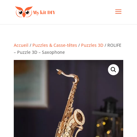
Accueil
/
Puzzles & Casse-têtes
/
Puzzles 3D
/ ROLIFE
– Puzzle 3D – Saxophone