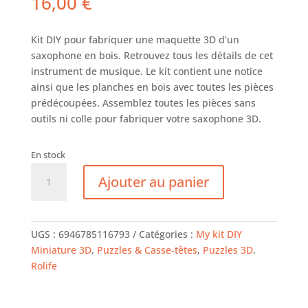
16,00
€
Kit DIY pour fabriquer une maquette 3D d’un
saxophone en bois. Retrouvez tous les détails de cet
instrument de musique. Le kit contient une notice
ainsi que les planches en bois avec toutes les pièces
prédécoupées. Assemblez toutes les pièces sans
outils ni colle pour fabriquer votre saxophone 3D.
En stock
quantité
Ajouter au panier
de
ROLIFE
-
Puzzle
UGS :
6946785116793
Catégories :
My kit DIY
3D
Miniature 3D
,
Puzzles & Casse-têtes
,
Puzzles 3D
,
-
Rolife
Saxophone