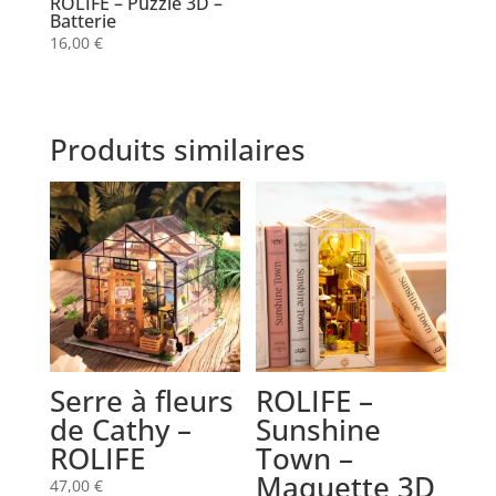
ROLIFE – Puzzle 3D –
Batterie
16,00
€
Produits similaires
Serre à fleurs
ROLIFE –
de Cathy –
Sunshine
ROLIFE
Town –
Maquette 3D
47,00
€