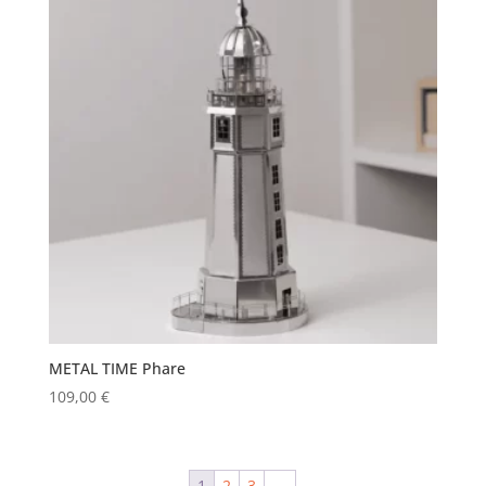
METAL TIME Phare
109,00
€
1
2
3
→