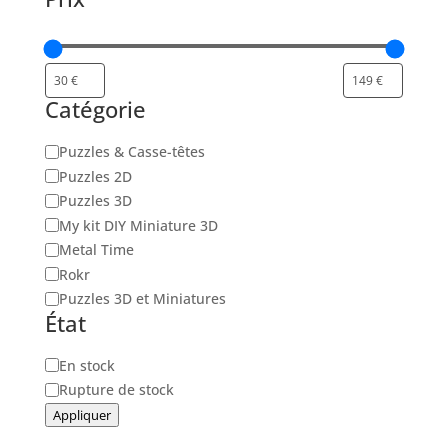
Catégorie
Catégorie
Puzzles & Casse-têtes
Puzzles 2D
Puzzles 3D
My kit DIY Miniature 3D
Metal Time
Rokr
Puzzles 3D et Miniatures
État
Disponibilité
En stock
Rupture de stock
Appliquer