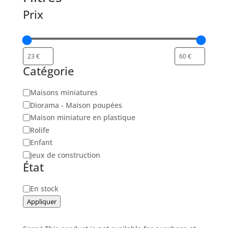
Prix
Catégorie
Catégorie
Maisons miniatures
Diorama - Maison poupées
Maison miniature en plastique
Rolife
Enfant
Jeux de construction
État
Disponibilité
En stock
Appliquer