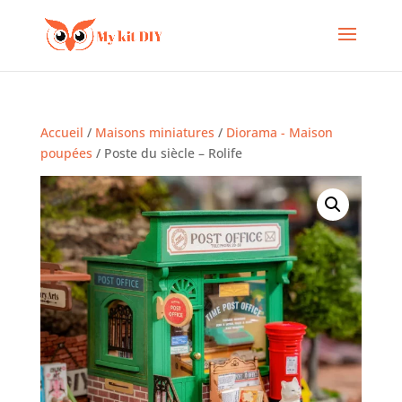
Accueil
/
Maisons miniatures
/
Diorama - Maison
poupées
/ Poste du siècle – Rolife