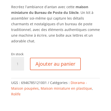
Recréez l’ambiance d’antan avec cette
maison
miniature du Bureau de Poste du Siècle
. Un kit à
assembler soi-même qui capture les détails
charmants et nostalgiques d’un bureau de poste
traditionnel, avec des éléments authentiques comme
une machine à écrire, une boîte aux lettres et un
adorable chat.
En stock
quantité
Ajouter au panier
de
Poste
du
siècle
UGS :
6946785121001
Catégories :
Diorama -
-
Maison poupées
,
Maison miniature en plastique
,
Rolife
Rolife