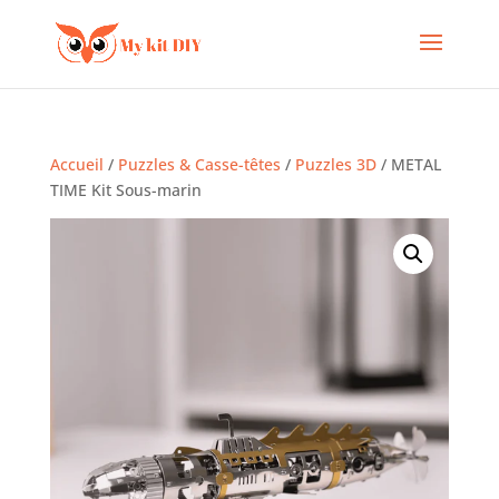
Accueil
/
Puzzles & Casse-têtes
/
Puzzles 3D
/ METAL
TIME Kit Sous-marin