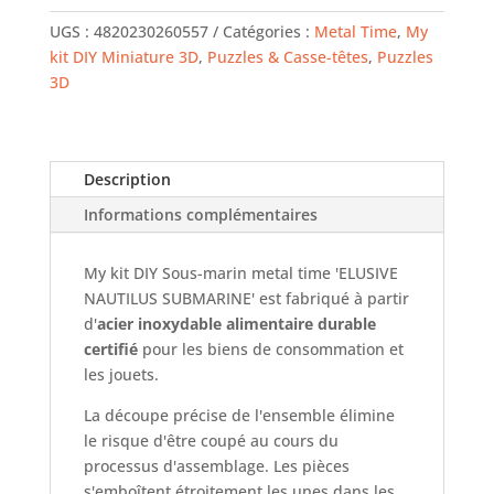
METAL
UGS :
4820230260557
Catégories :
Metal Time
,
My
TIME
kit DIY Miniature 3D
,
Puzzles & Casse-têtes
,
Puzzles
Kit
3D
Sous-
marin
Description
Informations complémentaires
My kit DIY Sous-marin metal time 'ELUSIVE
NAUTILUS SUBMARINE' est fabriqué à partir
d'
acier inoxydable alimentaire durable
certifié
pour les biens de consommation et
les jouets.
La découpe précise de l'ensemble élimine
le risque d'être coupé au cours du
processus d'assemblage. Les pièces
s'emboîtent étroitement les unes dans les