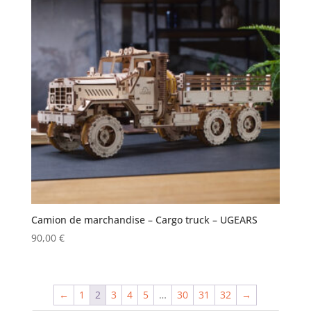
Camion de marchandise – Cargo truck – UGEARS
90,00
€
←
1
2
3
4
5
…
30
31
32
→