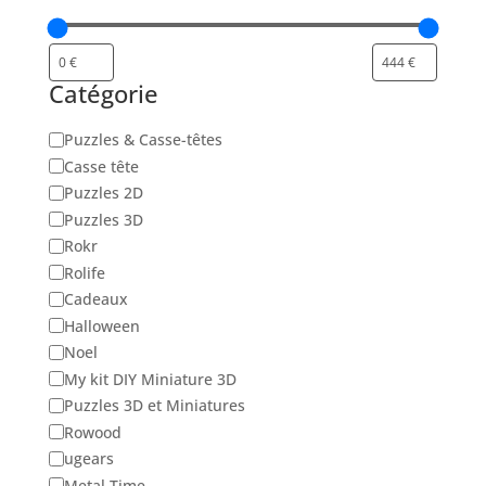
Catégorie
Catégorie
Puzzles & Casse-têtes
Casse tête
Puzzles 2D
Puzzles 3D
Rokr
Rolife
Cadeaux
Halloween
Noel
My kit DIY Miniature 3D
Puzzles 3D et Miniatures
Rowood
ugears
Metal Time