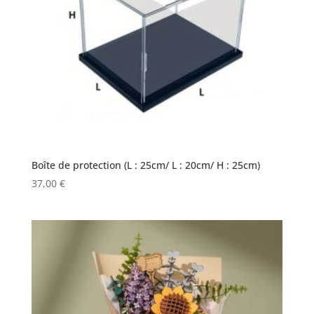
Boîte de protection (L : 25cm/ L : 20cm/ H : 25cm)
37,00
€