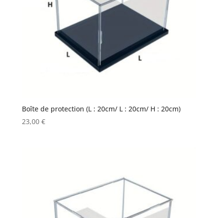
Boîte de protection (L : 20cm/ L : 20cm/ H : 20cm)
23,00
€