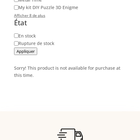
My kit DIY Puzzle 3D Enigme
Afficher 8 de plus
État
Disponibilité
En stock
Rupture de stock
Appliquer
Sorry! This product is not available for purchase at
this time.