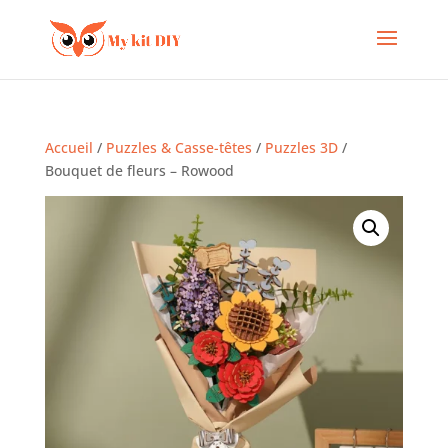
Accueil
/
Puzzles & Casse-têtes
/
Puzzles 3D
/
Bouquet de fleurs – Rowood