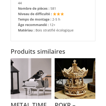
44
Nombre de pièces :
581
Niveau de difficulté :
Temps de montage :
2-5 h
Âge recommandé :
12+
Matériau :
Bois stratifié écologique
Produits similaires
METAL TIME
ROKR –