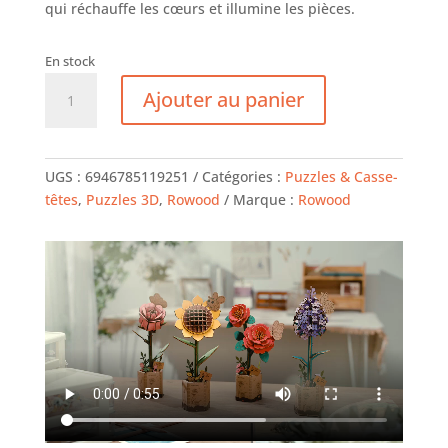
qui réchauffe les cœurs et illumine les pièces.
En stock
quantité
Ajouter au panier
de
Bouquet
de
fleurs
UGS :
6946785119251
Catégories :
Puzzles & Casse-
-
têtes
,
Puzzles 3D
,
Rowood
Marque :
Rowood
Rowood