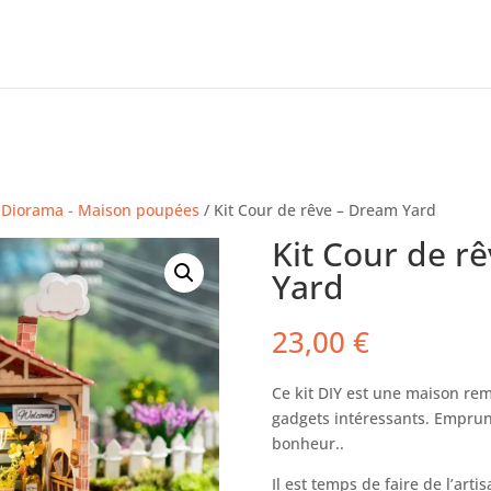
/
Diorama - Maison poupées
/ Kit Cour de rêve – Dream Yard
Kit Cour de r
Yard
23,00
€
Ce kit DIY est une maison rem
gadgets intéressants. Emprun
bonheur..
Il est temps de faire de l’art