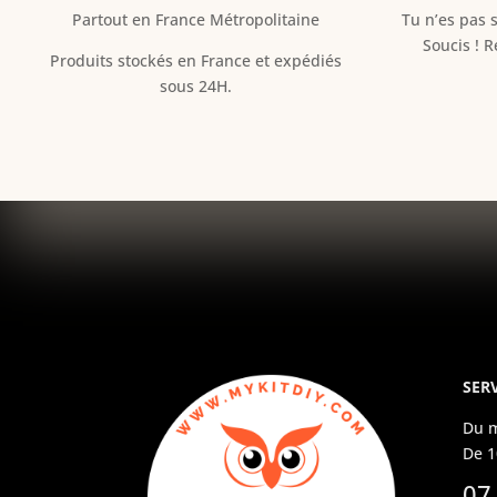
Partout en France Métropolitaine
Tu n’es pas s
Soucis ! 
Produits stockés en France et expédiés
sous 24H.
SERV
Du m
De 1
07