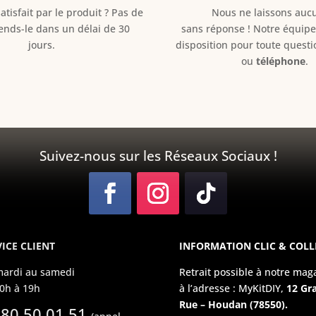
atisfait par le produit ? Pas de
Nous ne laissons aucun
Rends-le dans un délai de 30
sans réponse ! Notre équipe 
jours.
disposition pour toute quest
ou
téléphone
.
Suivez-nous sur les Réseaux Sociaux !
ICE CLIENT
INFORMATION CLIC & COLL
ardi au samedi
Retrait possible à notre mag
0h à 19h
à l’adresse : MyKitDIY,
12 Gr
Rue – Houdan (78550).
 80 50 01 51