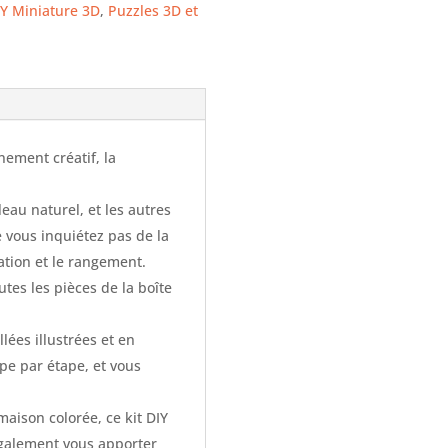
IY Miniature 3D
,
Puzzles 3D et
nement créatif, la
eau naturel, et les autres
 vous inquiétez pas de la
ation et le rangement.
tes les pièces de la boîte
lées illustrées et en
ape par étape, et vous
aison colorée, ce kit DIY
également vous apporter