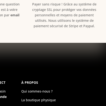
e question
Payer sans risque ! Grâce au s
ystème de
est à votre
cryptage SSL pour protéger vos données
ion par
email
personnelles et moyens de paiement
utilisés. Nous utilisons le système de
paiement sécurisé de Stripe et Paypal.
ECT
À PROPOS
asin
Qui sommes-nous ?
ande
La boutique physique