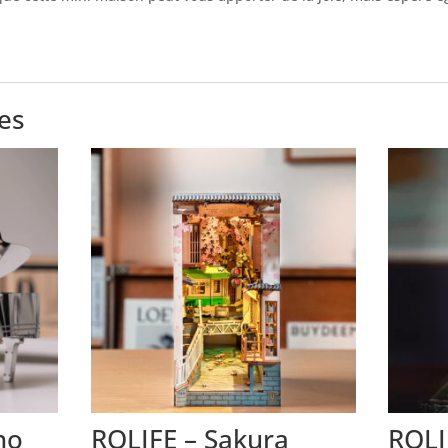
res
no
ROLIFE – Sakura
ROLI