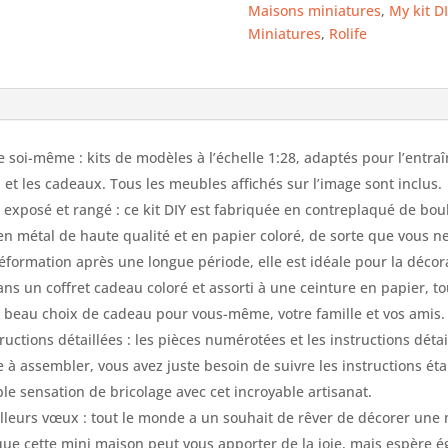
Maisons miniatures
,
My kit D
Miniatures
,
Rolife
 soi-même : kits de modèles à l’échelle 1:28, adaptés pour l’entraî
et les cadeaux. Tous les meubles affichés sur l’image sont inclus.
 exposé et rangé : ce kit DIY est fabriquée en contreplaqué de boul
en métal de haute qualité et en papier coloré, de sorte que vous ne
déformation après une longue période, elle est idéale pour la décor
ns un coffret cadeau coloré et assorti à une ceinture en papier, tou
 beau choix de cadeau pour vous-même, votre famille et vos amis.
ructions détaillées : les pièces numérotées et les instructions détail
e à assembler, vous avez juste besoin de suivre les instructions ét
le sensation de bricolage avec cet incroyable artisanat.
lleurs vœux : tout le monde a un souhait de rêver de décorer une m
ue cette mini maison peut vous apporter de la joie, mais espère 