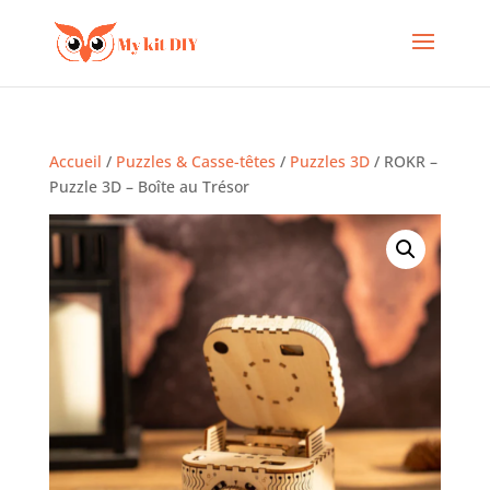
Accueil
/
Puzzles & Casse-têtes
/
Puzzles 3D
/ ROKR –
Puzzle 3D – Boîte au Trésor