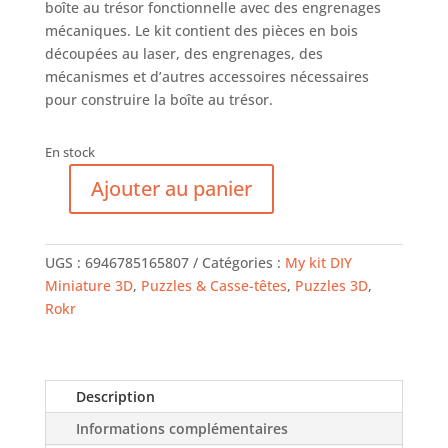
boîte au trésor fonctionnelle avec des engrenages
mécaniques. Le kit contient des pièces en bois
découpées au laser, des engrenages, des
mécanismes et d’autres accessoires nécessaires
pour construire la boîte au trésor.
En stock
Ajouter au panier
quantité
de
ROKR
UGS :
6946785165807
Catégories :
My kit DIY
-
Miniature 3D
,
Puzzles & Casse-têtes
,
Puzzles 3D
,
Puzzle
Rokr
3D
-
Boîte
au
Description
Trésor
Informations complémentaires