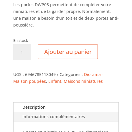
Les portes DWP05 permettent de compléter votre
miniatures et de la garder propre. Normalement,
une maison a besoin d’un toit et de deux portes anti-
poussière.
En stock
quantité
Ajouter au panier
de
Accessoire
Maison
Miniature
UGS :
6946785118049
Catégories :
Diorama -
Rolife
Maison poupées
,
Enfant
,
Maisons miniatures
-
1
Porte
Description
Informations complémentaires