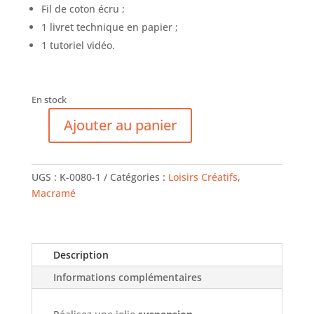
Fil de coton écru ;
1 livret technique en papier ;
1 tutoriel vidéo.
En stock
Ajouter au panier
quantité
de
Kit
UGS :
K-0080-1
Catégories :
Loisirs Créatifs
,
Macramé
Macramé
-
Grande
Plume
Description
Informations complémentaires