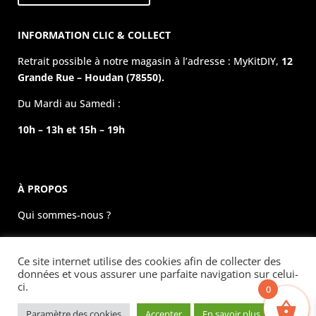
INFORMATION CLIC & COLLECT
Retrait possible à notre magasin à l’adresse : MyKitDIY,
12
Grande Rue – Houdan (78550).
Du Mardi au Samedi :
10h – 13h et 15h – 19h
À PROPOS
Qui sommes-nous ?
La boutique physique
Ce site internet utilise des cookies afin de collecter des
Évènements
données et vous assurer une parfaite navigation sur celui-
ci.
0
Mentions légales
Paramètre des cookies
Accepter
En savoir plus