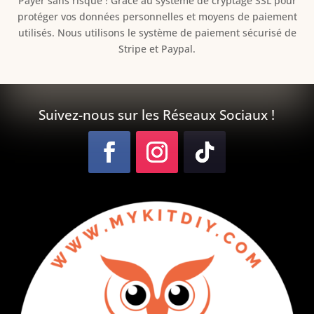
Payer sans risque ! Grâce au s
ystème de cryptage SSL pour
protéger vos données personnelles et moyens de paiement
utilisés. Nous utilisons le système de paiement sécurisé de
Stripe et Paypal.
Suivez-nous sur les Réseaux Sociaux !