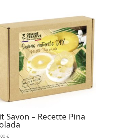
it Savon – Recette Pina
olada
,00
€