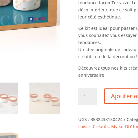
tendance façon Terrazzo. Le
déco intérieur, que ce soit
leur côté esthétique.
Ce kit est idéal pour passer
vous souhaitez vous essayer 
tendances.
Un idée originale de cadeau p
créatifs ou de la décoration !
Découvrez tous nos kits cré
anniversaire !
quantité
Ajouter a
de
Kit
Bougie
Fimo
UGS :
3532438150424
Catég
-
Loisirs Créatifs
,
My kit DIY loi
Home