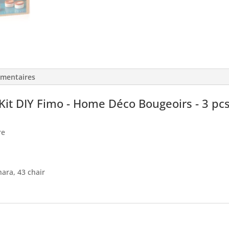
Deco
Bougeoirs
-
3
pcs
émentaires
it DIY Fimo - Home Déco Bougeoirs - 3 pc
re
hara, 43 chair