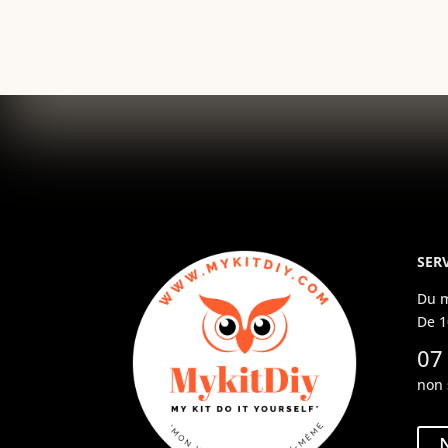
SERV
Du m
De 1
07
non 