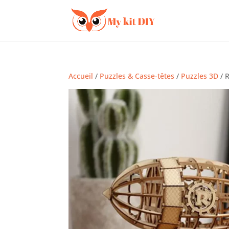
Accueil
/
Puzzles & Casse-têtes
/
Puzzles 3D
/ R