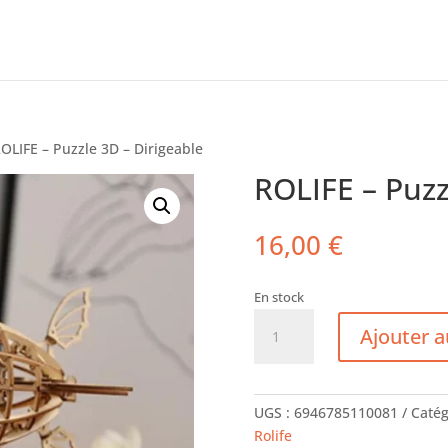
OLIFE – Puzzle 3D – Dirigeable
ROLIFE – Puzz
16,00
€
En stock
quantité
Ajouter a
de
ROLIFE
-
Puzzle
UGS :
6946785110081
Catég
3D
Rolife