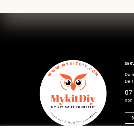
SERV
Du m
De 1
07
non 