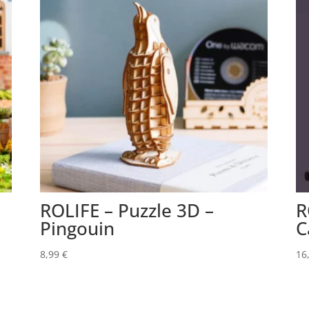
ROLIFE – Puzzle 3D –
R
Pingouin
C
8,99
€
16