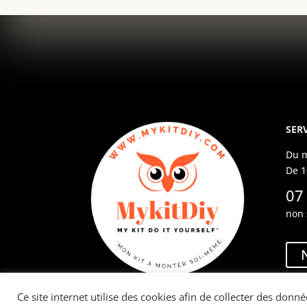
SERV
Du m
De 1
07
non 
Ce site internet utilise des cookies afin de collecter des donné