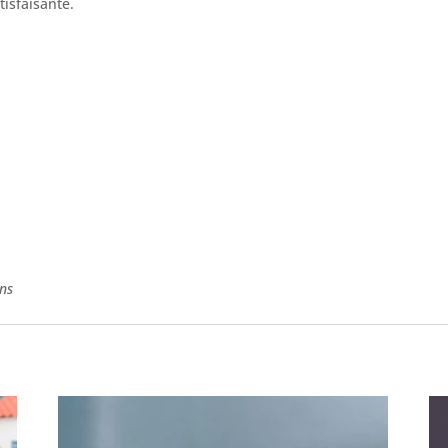
tisfaisante.
ans