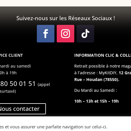
Suivez-nous sur les Réseaux Sociaux !
ICE CLIENT
INFORMATION CLIC & COLL
ardi au samedi
Retrait possible à notre mag
0h à 19h
à l’adresse : MyKitDIY,
12 Gr
Rue – Houdan (78550).
 80 50 01 51
(appel
Du Mardi au Samedi :
surtaxé)
10h – 13h et 15h – 19h
Nous contacter
es et vous assurer une parfaite navigation sur celui-ci.
Copyright © 2023 MyKitDIY