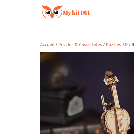
Accueil
/
Puzzles & Casse-têtes
/
Puzzles 3D
/ R