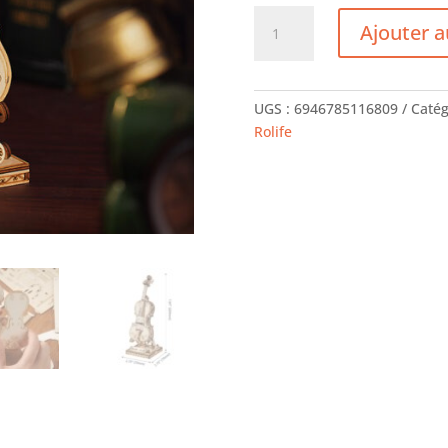
quantité
Ajouter a
de
ROLIFE
-
Puzzle
UGS :
6946785116809
Catég
3D
Rolife
-
Violoncelle