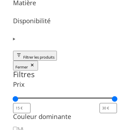
Matière
Disponibilité
Filtrer les produits
Fermer
Filtres
Prix
Couleur dominante
Nombre
3-8