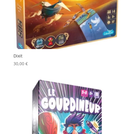
Dixit
30,00
€