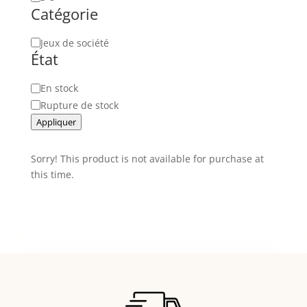
Catégorie
de
joueurs
Catégorie
Jeux de société
État
Disponibilité
En stock
Rupture de stock
Appliquer
Sorry! This product is not available for purchase at
this time.