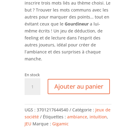
inscrire trois mots liés au thème choisi. Le
but ? Trouver les mots communs avec les
autres pour marquer des points… tout en
évitant ceux que le
Gourdineur
a lui-
même écrits ! Un jeu de déduction, de
feeling et de lecture dans l’esprit des
autres joueurs, idéal pour créer de
l’ambiance et des surprises à chaque
manche.
En stock
quantité
Ajouter au panier
de
Le
gourdineur
UGS :
3701217644540
Catégorie :
Jeux de
société
Étiquettes :
ambiance
,
intuition
,
JEU
Marque :
Gigamic