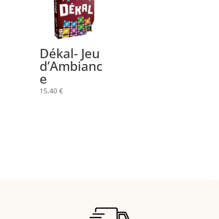
Dékal- Jeu
d’Ambianc
e
15,40
€