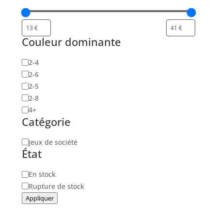
Couleur dominante
Nombre
2-4
de
2-6
joueurs
2-5
2-8
4+
Catégorie
Catégorie
Jeux de société
État
Disponibilité
En stock
Rupture de stock
Appliquer