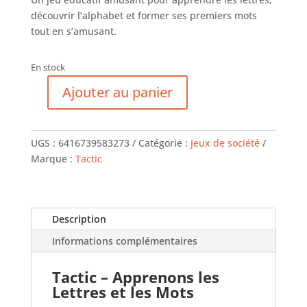
découvrir l’alphabet et former ses premiers mots
tout en s’amusant.
En stock
Ajouter au panier
quantité
de
Apprenons
UGS :
6416739583273
Catégorie :
Jeux de société
les
Marque :
Tactic
Lettres
et
les
Mots
Description
-
Informations complémentaires
Jeu
Educatif
Tactic – Apprenons les
Lettres et les Mots