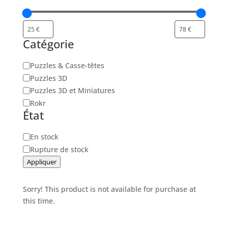
Catégorie
Catégorie
Puzzles & Casse-têtes
Puzzles 3D
Puzzles 3D et Miniatures
Rokr
État
Disponibilité
En stock
Rupture de stock
Appliquer
Sorry! This product is not available for purchase at
this time.