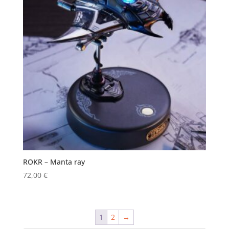
ROKR – Manta ray
72,00
€
1
2
→