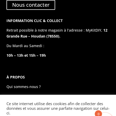
Nous contacter
INFORMATION CLIC & COLLECT
Retrait possible à notre magasin à l’adresse : MyKitDIY,
12
Grande Rue – Houdan (78550).
Du Mardi au Samedi :
10h – 13h et 15h – 19h
À PROPOS
Qui sommes-nous ?
La boutique physique
Ce site internet utilise des cookies afin de collecter des
Évènements
données et vous assurer une parfaite navigation sur celui-
ci.
0
Mentions légales