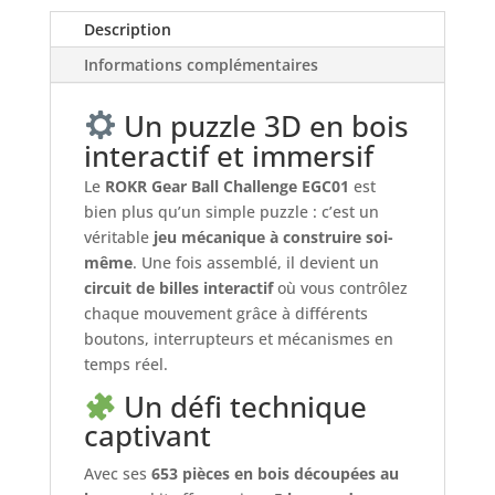
circuit
Description
a
bille
Informations complémentaires
Un puzzle 3D en bois
interactif et immersif
Le
ROKR Gear Ball Challenge EGC01
est
bien plus qu’un simple puzzle : c’est un
véritable
jeu mécanique à construire soi-
même
. Une fois assemblé, il devient un
circuit de billes interactif
où vous contrôlez
chaque mouvement grâce à différents
boutons, interrupteurs et mécanismes en
temps réel.
Un défi technique
captivant
Avec ses
653 pièces en bois découpées au