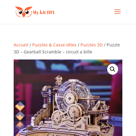
Accueil
/
Puzzles & Casse-têtes
/
Puzzles 3D
/ Puzzle
3D – Gearball Scramble – circuit a bille