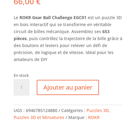
66,00
€
Le
ROKR Gear Ball Challenge EGC01
est un puzzle 3D
en bois interactif qui se transforme en véritable
circuit de billes mécanique. Assemblez ses
653
pièces
, puis contrôlez la trajectoire de la bille grâce à
des boutons et leviers pour relever un défi de
précision, de logique et de vitesse. Idéal pour les
amateurs de DIY
En stock
quantité
Ajouter au panier
de
Puzzle
3D
-
UGS :
6946785124880
Catégories :
Puzzles 3D
,
Gearball
Puzzles 3D et Miniatures
Marque :
ROKR
Scramble
-