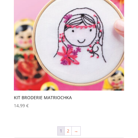
KIT BRODERIE MATRIOCHKA
14,99
€
1
2
→