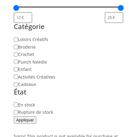
Catégorie
Catégorie
Loisirs Créatifs
Broderie
Crochet
Punch Needle
Enfant
Activités Créatives
Cadeaux
État
Disponibilité
En stock
Rupture de stock
Appliquer
Sorry! This product is not available for purchase at