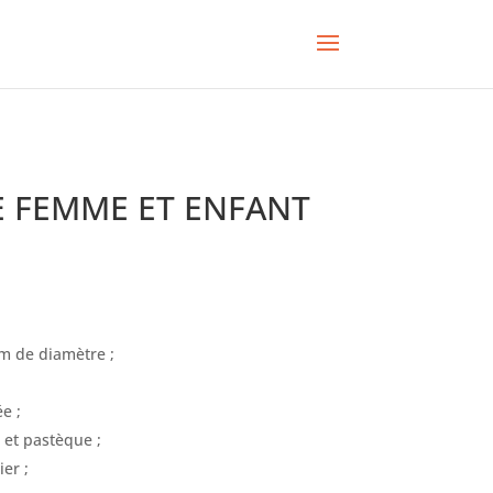
E FEMME ET ENFANT
m de diamètre ;
e ;
e et pastèque ;
er ;