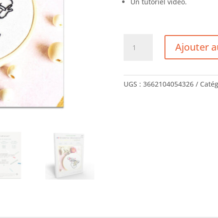
Un tutoriel vidéo.
quantité
Ajouter a
de
KIT
BRODERIE
FEMME
UGS :
3662104054326
Catég
ET
ENFANT