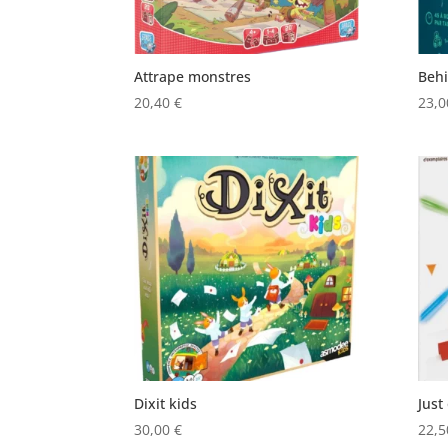
Attrape monstres
Beh
20,40
€
23,
Dixit kids
Just
30,00
€
22,