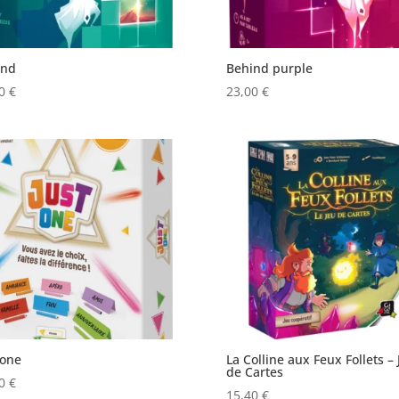
ind
Behind purple
00
€
23,00
€
 one
La Colline aux Feux Follets – 
de Cartes
50
€
15,40
€