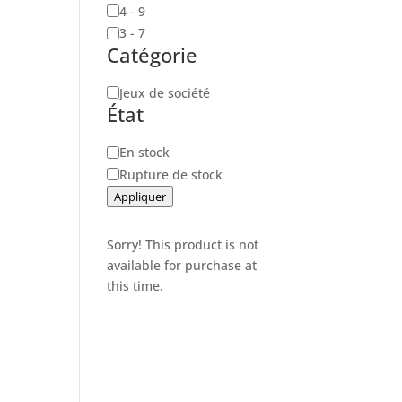
4 - 9
3 - 7
Catégorie
Catégorie
Jeux de société
État
Disponibilité
En stock
Rupture de stock
Appliquer
Sorry! This product is not
available for purchase at
this time.