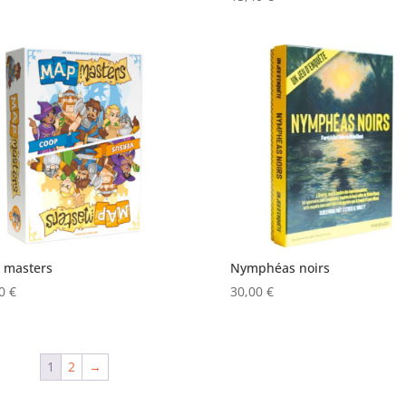
 masters
Nymphéas noirs
00
€
30,00
€
1
2
→