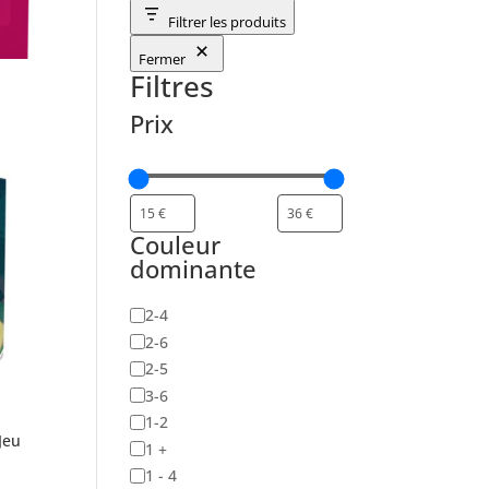
Filtrer les produits
Fermer
Filtres
Prix
Couleur
dominante
Nombre
2-4
de
2-6
joueurs
2-5
3-6
1-2
Jeu
1 +
1 - 4