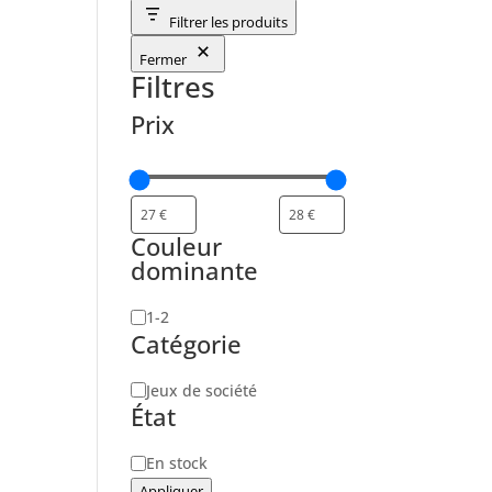
Filtrer les produits
Fermer
Filtres
Prix
Couleur
dominante
Nombre
1-2
Catégorie
de
joueurs
Catégorie
Jeux de société
État
Disponibilité
En stock
Appliquer