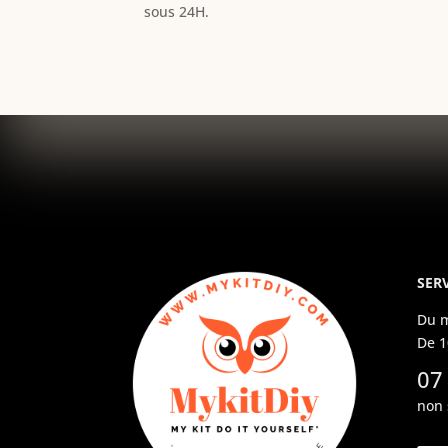
sous 24H.
SERV
Du m
De 1
07
non 