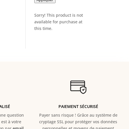
Sorry! This product is not
available for purchase at
this time.
ALISÉ
PAIEMENT SÉCURISÉ
e question
Payer sans risque ! Grâce au s
ystème de
est à votre
cryptage SSL pour protéger vos données
ion par
email
personnelles et moyens de paiement