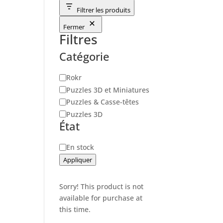
Filtrer les produits
Fermer
Filtres
Catégorie
Catégorie
Rokr
Puzzles 3D et Miniatures
Puzzles & Casse-têtes
Puzzles 3D
État
Disponibilité
En stock
Appliquer
Sorry! This product is not
available for purchase at
this time.