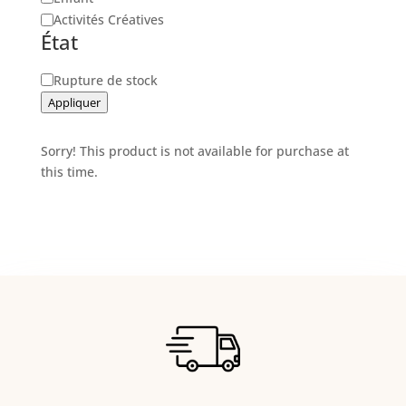
Activités Créatives
État
Disponibilité
Rupture de stock
Appliquer
Sorry! This product is not available for purchase at
this time.