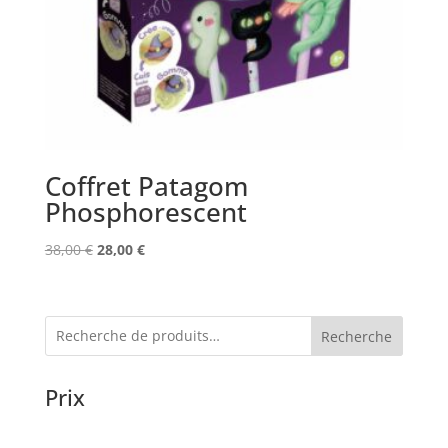
Coffret Patagom
Phosphorescent
Le
Le
38,00
€
28,00
€
prix
prix
initial
actuel
était :
est :
Recherche
38,00 €.
28,00 €.
Prix