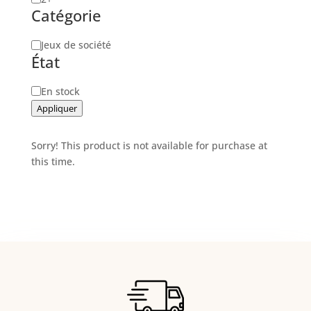
Catégorie
de
joueurs
Catégorie
Jeux de société
État
Disponibilité
En stock
Appliquer
Sorry! This product is not available for purchase at
this time.