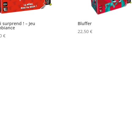
i surprend ! – Jeu
Bluffer
mbiance
22,50
€
40
€