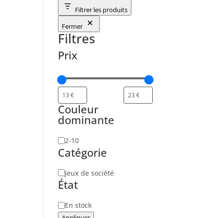
Filtrer les produits
Fermer
Filtres
Prix
Couleur
dominante
Nombre
2-10
Catégorie
de
joueurs
Catégorie
Jeux de société
État
Disponibilité
En stock
Appliquer