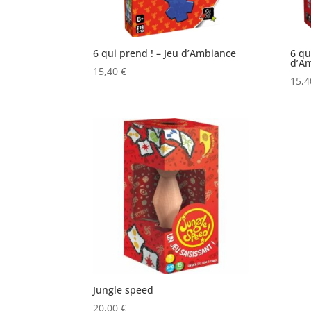
6 qui prend ! – Jeu d’Ambiance
6 qu
d’A
15,40
€
15,
Jungle speed
20,00
€