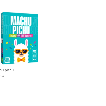
hu pichu
50
€