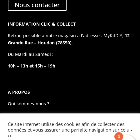
Nous contacter
INFORMATION CLIC & COLLECT
Retrait possible à notre magasin à l’adresse : MyKitDIY,
12
Grande Rue – Houdan (78550).
Du Mardi au Samedi :
10h – 13h et 15h – 19h
À PROPOS
Qui sommes-nous ?
La boutique physique
Ce site internet utilise des cookies afin de collecter des
Évènements
données et vous assurer une parfaite navigation sur celui-
ci.
0
Mentions légales