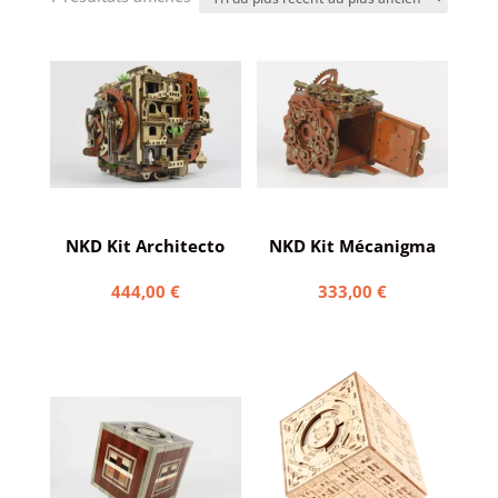
du
plus
récent
au
plus
ancien
NKD Kit Architecto
NKD Kit Mécanigma
444,00
€
333,00
€