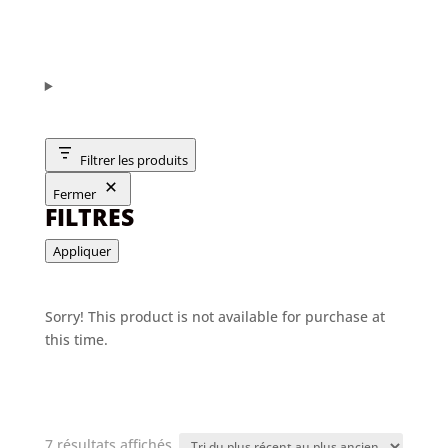
Filtrer les produits
Fermer
FILTRES
Appliquer
Sorry! This product is not available for purchase at
this time.
Trié
7 résultats affichés