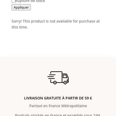
Disponibilité
Rupture de stock
Appliquer
Sorry! This product is not available for purchase at
this time.
LIVRAISON GRATUITE À PARTIR DE 59 €
Partout en France Métropolitaine
Produits stockés en France et expédiés sous 24H.