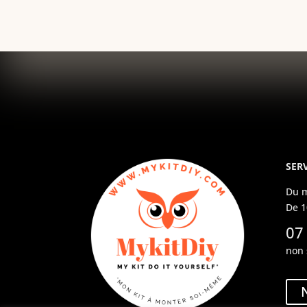
SERV
Du m
De 1
07
non 