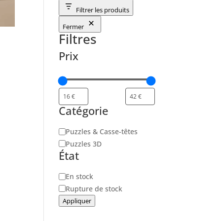
Filtrer les produits
Fermer
Filtres
Prix
Catégorie
Catégorie
Puzzles & Casse-têtes
Puzzles 3D
État
Disponibilité
En stock
Rupture de stock
Appliquer