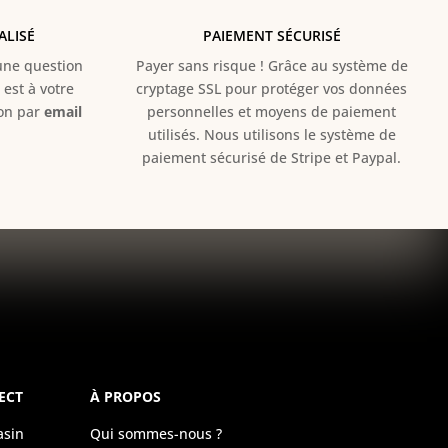
ALISÉ
PAIEMENT SÉCURISÉ
e question
Payer sans risque ! Grâce au s
ystème de
est à votre
cryptage SSL pour protéger vos données
ion par
email
personnelles et moyens de paiement
utilisés. Nous utilisons le système de
paiement sécurisé de Stripe et Paypal.
ECT
À PROPOS
asin
Qui sommes-nous ?