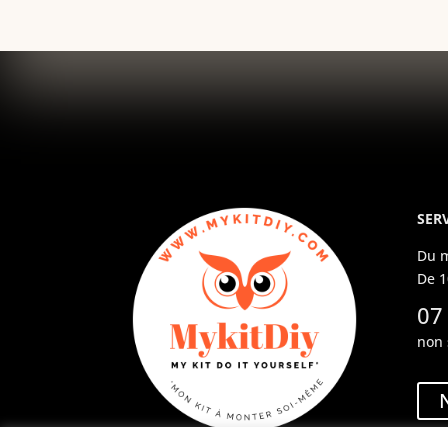
SERV
Du m
De 1
07
non 