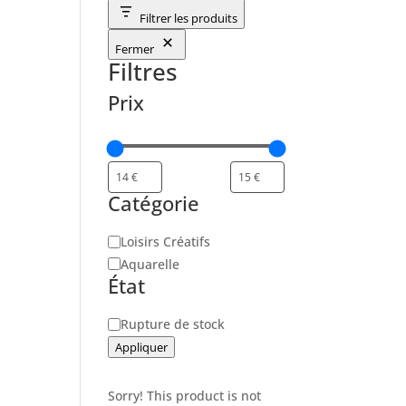
Filtrer les produits
Fermer
Filtres
Prix
Catégorie
Catégorie
Loisirs Créatifs
Aquarelle
État
Disponibilité
Rupture de stock
Appliquer
Sorry! This product is not