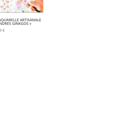
 AQUARELLE ARTISANALE
ENDRES GINKGOS »
99
€