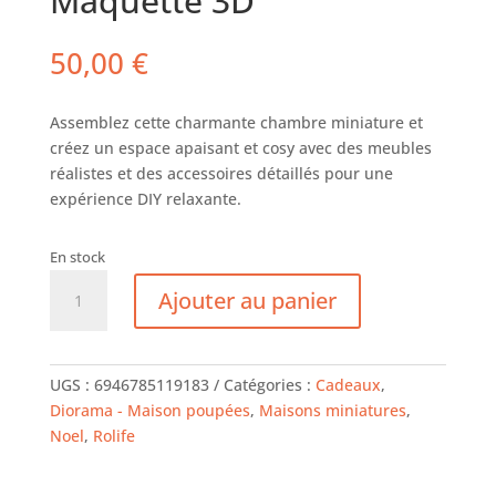
Maquette 3D
50,00
€
Assemblez cette charmante chambre miniature et
créez un espace apaisant et cosy avec des meubles
réalistes et des accessoires détaillés pour une
expérience DIY relaxante.
En stock
quantité
Ajouter au panier
de
Super
Creator
-
UGS :
6946785119183
Catégories :
Cadeaux
,
Chambre
Diorama - Maison poupées
,
Maisons miniatures
,
de
Noel
,
Rolife
Rêve
-