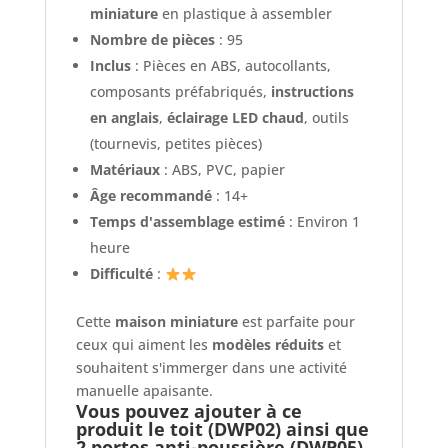
miniature
en plastique à assembler
Nombre de pièces
: 95
Inclus
: Pièces en ABS, autocollants,
composants préfabriqués,
instructions
en anglais
,
éclairage LED chaud
, outils
(tournevis, petites pièces)
Matériaux
: ABS, PVC, papier
Âge recommandé
: 14+
Temps d'assemblage estimé
: Environ 1
heure
Difficulté
:
Cette
maison miniature
est parfaite pour
ceux qui aiment les
modèles réduits
et
souhaitent s'immerger dans une activité
manuelle apaisante.
Vous pouvez ajouter à ce
produit le toit (DWP02) ainsi que
2 portes anti-poussière (DWP05),