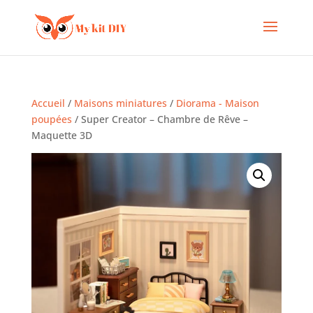
Accueil
/
Maisons miniatures
/
Diorama - Maison
poupées
/ Super Creator – Chambre de Rêve –
Maquette 3D