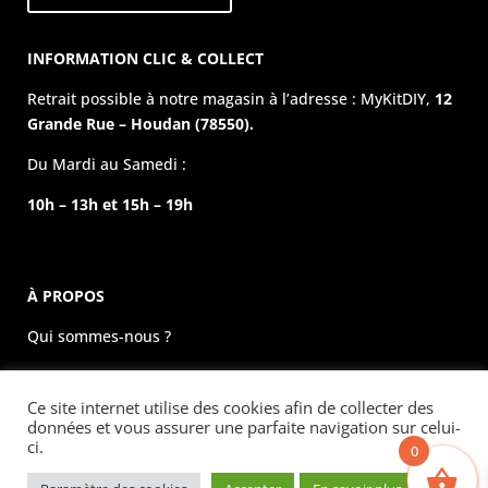
INFORMATION CLIC & COLLECT
Retrait possible à notre magasin à l’adresse : MyKitDIY,
12
Grande Rue – Houdan (78550).
Du Mardi au Samedi :
10h – 13h et 15h – 19h
À PROPOS
Qui sommes-nous ?
La boutique physique
Ce site internet utilise des cookies afin de collecter des
Évènements
données et vous assurer une parfaite navigation sur celui-
ci.
0
Mentions légales