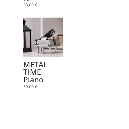
63,00
€
METAL
TIME
Piano
59,00
€