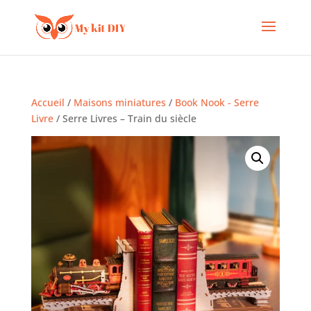
Accueil
/
Maisons miniatures
/
Book Nook - Serre
Livre
/ Serre Livres – Train du siècle