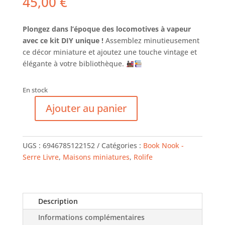
45,00
€
Plongez dans l’époque des locomotives à vapeur
avec ce kit DIY unique !
Assemblez minutieusement
ce décor miniature et ajoutez une touche vintage et
élégante à votre bibliothèque.
En stock
Ajouter au panier
quantité
de
Serre
UGS :
6946785122152
Catégories :
Book Nook -
Livres
Serre Livre
,
Maisons miniatures
,
Rolife
-
Train
du
siècle
Description
Informations complémentaires