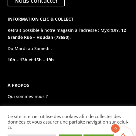
Nous contacter
INFORMATION CLIC & COLLECT
Retrait possible à notre magasin à l’adresse : MyKitDIY,
12
Grande Rue – Houdan (78550).
Du Mardi au Samedi :
10h – 13h et 15h – 19h
À PROPOS
Qui sommes-nous ?
La boutique physique
Ce site internet utilise des cookies afin de collecter des
Évènements
données et vous assurer une parfaite navigation sur celui-
ci.
0
Mentions légales