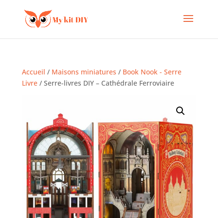
Accueil
/
Maisons miniatures
/
Book Nook - Serre
Livre
/ Serre-livres DIY – Cathédrale Ferroviaire