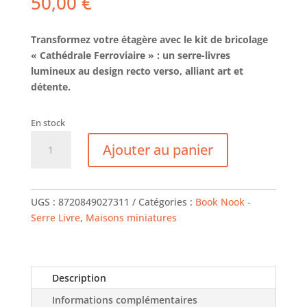
50,00
€
Transformez votre étagère avec le kit de bricolage
« Cathédrale Ferroviaire » : un serre-livres
lumineux au design recto verso, alliant art et
détente.
En stock
quantité
Ajouter au panier
de
Serre-
livres
DIY
UGS :
8720849027311
Catégories :
Book Nook -
-
Serre Livre
,
Maisons miniatures
Cathédrale
Ferroviaire
Description
Informations complémentaires